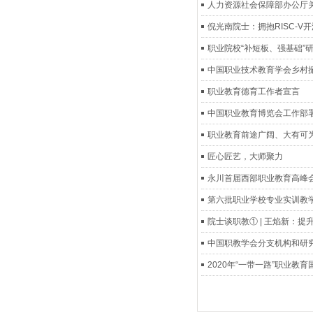
人力资源社会保障部办公厅
倪光南院士：拥抱RISC-V
职业院校“补短板、强基础”
中国职业技术教育学会乡村
职业教育德育工作者宣言
中国职业教育博览会工作部
职业教育前途广阔、大有可
匠心匠艺，大师聚力
永川首届西部职业教育高峰
第六批职业学校专业实训教
院士谈职教① | 王焰新：
中国职教学会分支机构和研究
2020年“一带一路”职业教