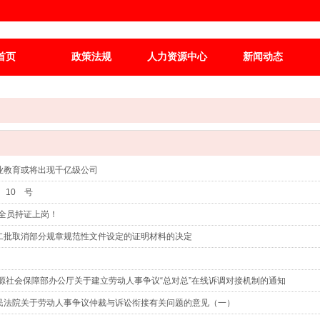
首页
政策法规
人力资源中心
新闻动态
业教育或将出现千亿级公司
 10 号
员全员持证上岗！
二批取消部分规章规范性文件设定的证明材料的决定
源社会保障部办公厅关于建立劳动人事争议“总对总”在线诉调对接机制的通知
民法院关于劳动人事争议仲裁与诉讼衔接有关问题的意见（一）