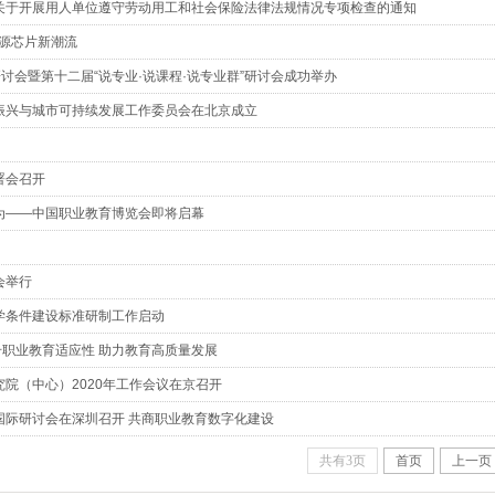
关于开展用人单位遵守劳动用工和社会保险法律法规情况专项检查的通知
开源芯片新潮流
研讨会暨第十二届“说专业·说课程·说专业群”研讨会成功举办
振兴与城市可持续发展工作委员会在北京成立
署会召开
为——中国职业教育博览会即将启幕
会举行
学条件建设标准研制工作启动
提升职业教育适应性 助力教育高质量发展
院（中心）2020年工作会议在京召开
育国际研讨会在深圳召开 共商职业教育数字化建设
共有3页
首页
上一页